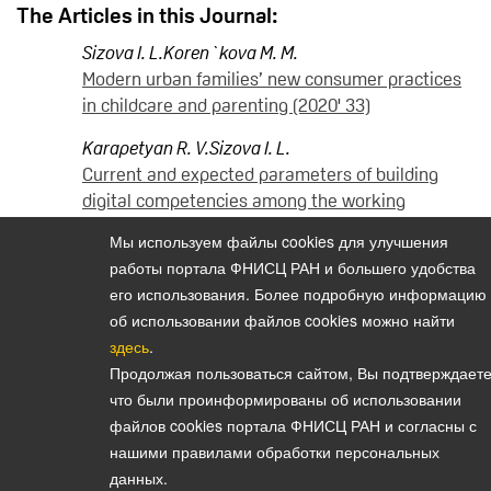
The Articles in this Journal:
Sizova I. L.
Koren`kova M. M.
Modern urban families’ new consumer practices
in childcare and parenting (2020' 33)
Karapetyan R. V.
Sizova I. L.
Current and expected parameters of building
digital competencies among the working
population (2020' 32)
Мы используем файлы cookies для улучшения
работы портала ФНИСЦ РАН и большего удобства
его использования. Более подробную информацию
об использовании файлов cookies можно найти
Политика конфиденциальности персональных данных
здесь
.
© 2026, Bulletin of the Institute of Sociology (Vestnik Instituta
Продолжая пользоваться сайтом, Вы подтверждаете
sotziologii)
что были проинформированы об использовании
E-mail:
vestnik@isras.ru
файлов cookies портала ФНИСЦ РАН и согласны с
нашими правилами обработки персональных
данных.