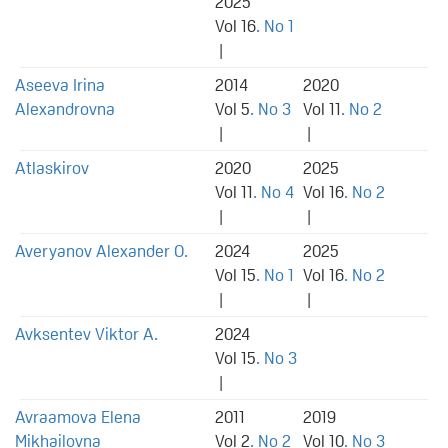
2025
Vol 16
. No 1
|
Aseeva Irina
2014
2020
Alexandrovna
Vol 5
. No 3
Vol 11
. No 2
|
|
Atlaskirov
2020
2025
Vol 11
. No 4
Vol 16
. No 2
|
|
Averyanov Alexander O.
2024
2025
Vol 15
. No 1
Vol 16
. No 2
|
|
Avksentev Viktor A.
2024
Vol 15
. No 3
|
Avraamova Elena
2011
2019
Mikhailovna
Vol 2
. No 2
Vol 10
. No 3