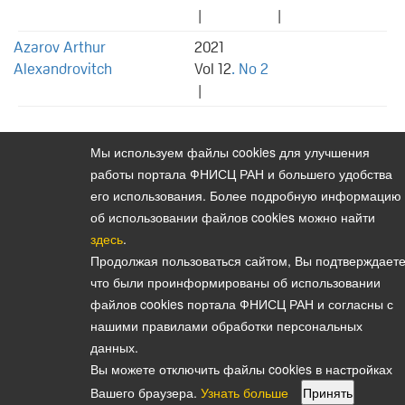
|
|
Azarov Arthur
2021
Alexandrovitch
Vol 12
. No 2
|
Мы используем файлы cookies для улучшения
работы портала ФНИСЦ РАН и большего удобства
его использования. Более подробную информацию
Политика конфиденциальности персональных данных
об использовании файлов cookies можно найти
© 2026, Bulletin of the Institute of Sociology (Vestnik Instituta
здесь
.
sotziologii)
Продолжая пользоваться сайтом, Вы подтверждаете
E-mail:
vestnik@isras.ru
что были проинформированы об использовании
файлов cookies портала ФНИСЦ РАН и согласны с
нашими правилами обработки персональных
данных.
Вы можете отключить файлы cookies в настройках
Вашего браузера.
Узнать больше
Принять