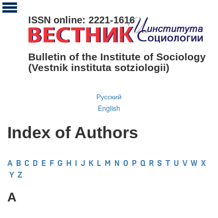
ISSN online: 2221-1616
Bulletin of the Institute of Sociology
(Vestnik instituta sotziologii)
Русский
English
Index of Authors
A
B
C
D
E
F
G
H
I
J
K
L
M
N
O
P
Q
R
S
T
U
V
W
X
Y
Z
A