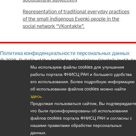
Representation of traditional everyday practices
of the small indigenous Evenki people in the
social network “VKontakte”.
Политика конфиденциальности персональных данных
© 2026, Bulletin of the Institute of Sociology (Vestnik Instituta
Мы используем файлы cookies для улучшения
sotziologii)
работы портала ФНИСЦ РАН и большего удобства
E-mail:
vestnik@isras.ru
его использования. Более подробную информацию
об использовании файлов cookies можно найти
здесь
.
Продолжая пользоваться сайтом, Вы подтверждаете
что были проинформированы об использовании
файлов cookies портала ФНИСЦ РАН и согласны с
нашими правилами обработки персональных
данных.