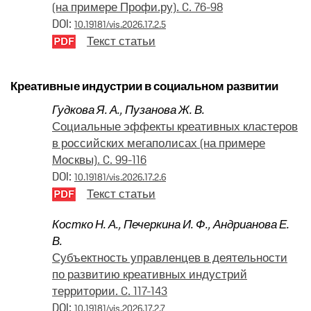
(на примере Профи.ру). C. 76-98
DOI:
10.19181/vis.2026.17.2.5
Текст статьи
Креативные индустрии в социальном развитии
Гудкова Я. А.
,
Пузанова Ж. В.
Социальные эффекты креативных кластеров
в российских мегаполисах (на примере
Москвы). C. 99-116
DOI:
10.19181/vis.2026.17.2.6
Текст статьи
Костко Н. А.
,
Печеркина И. Ф.
,
Андрианова Е.
В.
Субъектность управленцев в деятельности
по развитию креативных индустрий
территории. C. 117-143
DOI:
10.19181/vis.2026.17.2.7