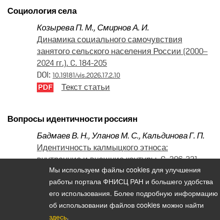
Социология села
Козырева П. М.
,
Смирнов А. И.
Динамика социального самочувствия
занятого сельского населения России (2000–
2024 гг.). C. 184-205
DOI:
10.19181/vis.2026.17.2.10
Текст статьи
Вопросы идентичности россиян
Бадмаев В. Н.
,
Уланов М. С.
,
Кальдинова Г. П.
Идентичность калмыцкого этноса:
внутренние и внешние контуры. C. 206-221
Мы используем файлы cookies для улучшения
DOI:
10.19181/vis.2026.17.2.11
работы портала ФНИСЦ РАН и большего удобства
Текст статьи
его использования. Более подробную информацию
об использовании файлов cookies можно найти
здесь
.