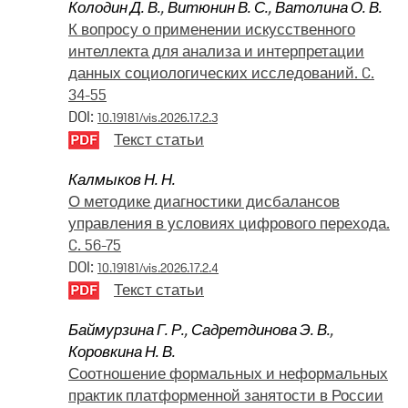
Колодин Д. В.
,
Витюнин В. С.
,
Ватолина О. В.
К вопросу о применении искусственного
интеллекта для анализа и интерпретации
данных социологических исследований. C.
34-55
DOI:
10.19181/vis.2026.17.2.3
Текст статьи
Калмыков Н. Н.
О методике диагностики дисбалансов
управления в условиях цифрового перехода.
C. 56-75
DOI:
10.19181/vis.2026.17.2.4
Текст статьи
Баймурзина Г. Р.
,
Садретдинова Э. В.
,
Коровкина Н. В.
Соотношение формальных и неформальных
практик платформенной занятости в России