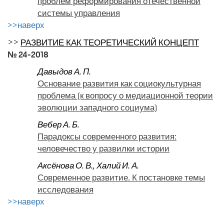
проблем реформирования отечественной
системы управления
>>наверх
>>
РАЗВИТИЕ КАК ТЕОРЕТИЧЕСКИЙ КОНЦЕПТ
№ 24-2018
Давыдов А. П.
Основание развития как социокультурная
проблема (к вопросу о медиационной теории
эволюции западного социума)
Вебер А. Б.
Парадоксы современного развития:
человечество у развилки истории
Аксёнова О. В.
,
Халий И. А.
Современное развитие. К постановке темы
исследования
>>наверх