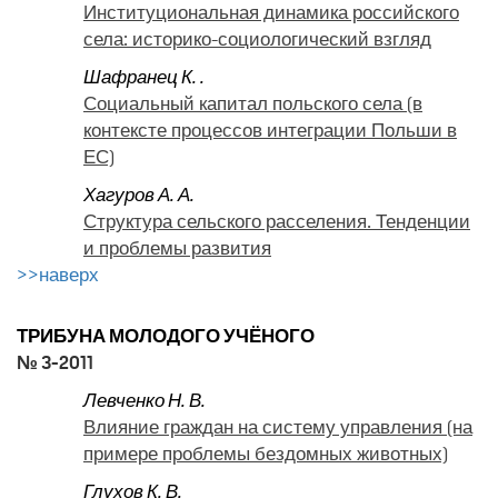
Институциональная динамика российского
села: историко-социологический взгляд
Шафранец К. .
Социальный капитал польского села (в
контексте процессов интеграции Польши в
ЕС)
Хагуров А. А.
Структура сельского расселения. Тенденции
и проблемы развития
>>наверх
ТРИБУНА МОЛОДОГО УЧЁНОГО
№ 3-2011
Левченко Н. В.
Влияние граждан на систему управления (на
примере проблемы бездомных животных)
Глухов К. В.