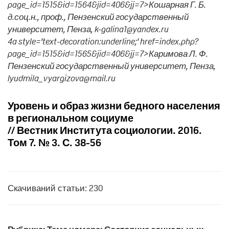
page_id=1515&id=1564&jid=406&jj=7>Кошарная Г. Б.
д.соц.н., проф., Пензенский государственный
университет, Пенза, k-galina1@yandex.ru
4a style='text-decoration:underline;' href=index.php?
page_id=1515&id=1565&jid=406&jj=7>Каримова Л. Ф.
Пензенский государственный университет, Пенза,
lyudmila_vyargizova@mail.ru
Уровень и образ жизни бедного населения
в региональном социуме
// Вестник Института социологии. 2016.
Том 7. № 3. С. 38-56
Скачиваний статьи: 230