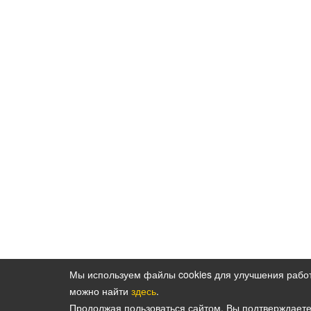
Мы используем файлы cookies для улучшения рабо
можно найти
здесь
.
Политика конфиденциальности персональн
Продолжая пользоваться сайтом, Вы подтверждает