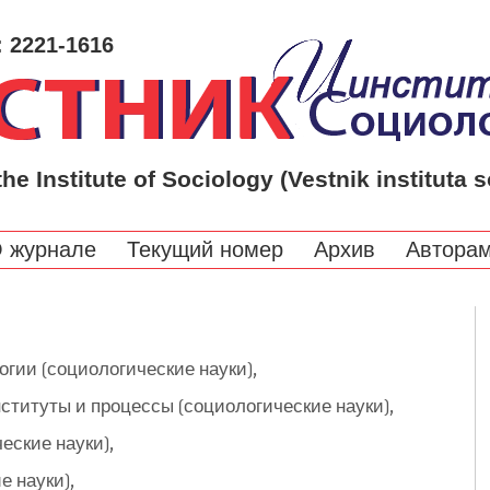
: 2221-1616
the Institute of Sociology (Vestnik instituta s
 журнале
Текущий номер
Архив
Автора
логии (социологические науки),
нституты и процессы (социологические науки),
еские науки),
е науки),