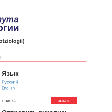
otziologii)
м
Язык
Русский
English
искать