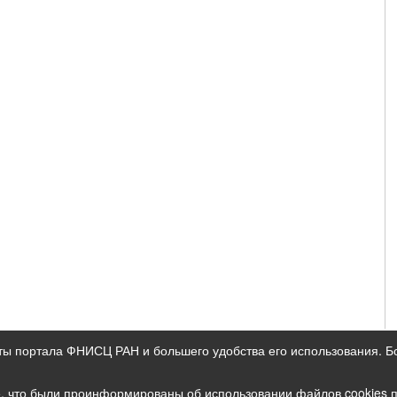
ты портала ФНИСЦ РАН и большего удобства его использования. 
ых данных
е, что были проинформированы об использовании файлов cookies