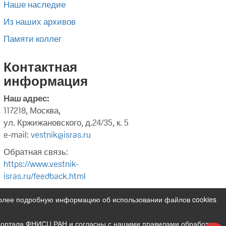
Наше наследие
Из наших архивов
Памяти коллег
Контактная
информация
Наш адрес:
117218, Москва,
ул. Кржижановского, д.24/35, к. 5
e-mail:
vestnik@isras.ru
Обратная связь:
https://www.vestnik-
isras.ru/feedback.html
Более подробную информацию об использовании файлов cookies
 портала ФНИСЦ РАН и согласны с нашими правилами обработки