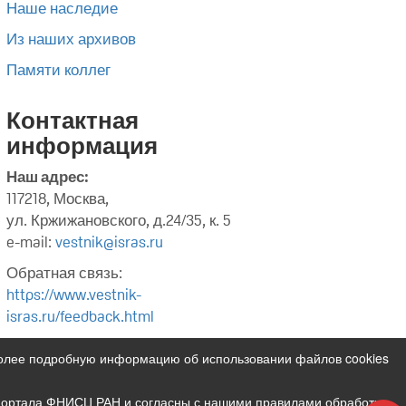
Наше наследие
Из наших архивов
Памяти коллег
Контактная
информация
Наш адрес:
117218, Москва,
ул. Кржижановского, д.24/35, к. 5
e-mail:
vestnik@isras.ru
Обратная связь:
https://www.vestnik-
isras.ru/feedback.html
Более подробную информацию об использовании файлов cookies
 портала ФНИСЦ РАН и согласны с нашими правилами обработки