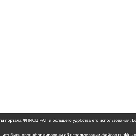
ты портала ФНИСЦ РАН и большего удобства его использования. 
ых данных
е, что были проинформированы об использовании файлов cookies