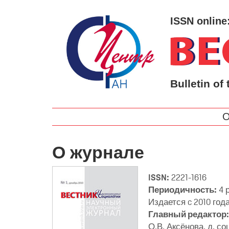
ISSN online
Bulletin of 
О
О журнале
ISSN:
2221-1616
Периодичность:
4 р
Издается c 2010 год
Главный редактор:
О.В. Аксёнова, д. соц