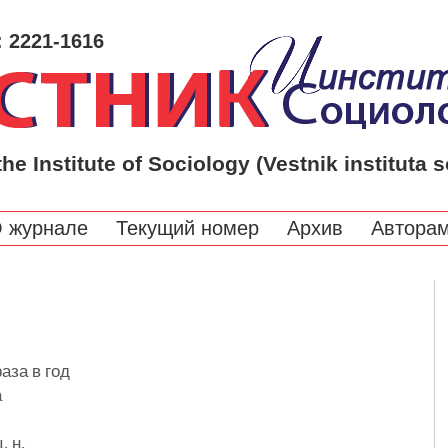
: 2221-1616
the Institute of Sociology (Vestnik instituta s
 журнале
Текущий номер
Архив
Автора
аза в год
а
. н,