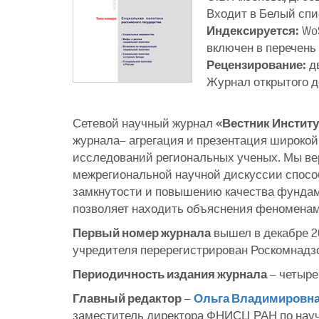
Входит в Белый спис
Индексируется:
WoS
включен в перечень 
Рецензирование:
д
Журнал открытого д
Сетевой научный журнал
«Вестник Институ
журнала– агрегация и презентация широкой
исследований региональных ученых. Мы вер
межрегиональной научной дискуссии спос
замкнутости и повышению качества фундам
позволяет находить объяснения феноменам
Первый номер журнала
вышел в декабре 2
учредителя перерегистрирован Роскомнадзор
Периодичность издания журнала
– четыре 
Главный редактор
–
Ольга Владимировна
заместитель директора ФНИСЦ РАН по науч