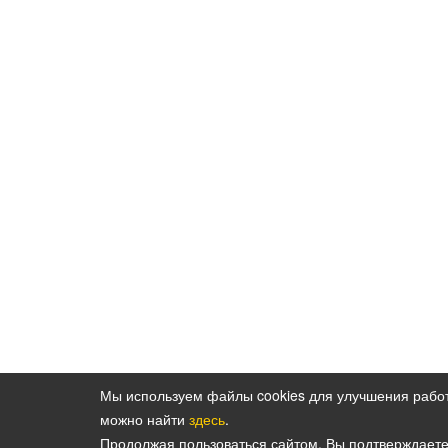
Мы используем файлы cookies для улучшения рабо
можно найти
здесь
.
Политика конфиденциальности персональн
Продолжая пользоваться сайтом, Вы подтверждает