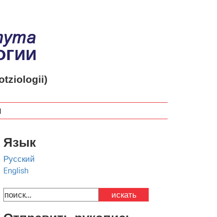
otziologii)
м
Язык
Русский
English
искать