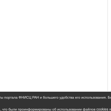
ты портала ФНИСЦ РАН и большего удобства его использования. 
ых данных
е, что были проинформированы об использовании файлов cookies