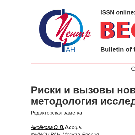
ISSN online
Bulletin of 
О
Риски и вызовы но
методология иссле
Редакторская заметка
Аксёнова О. В.
д.соц.н.
ФНИСЦ РАН, Москва, Россия