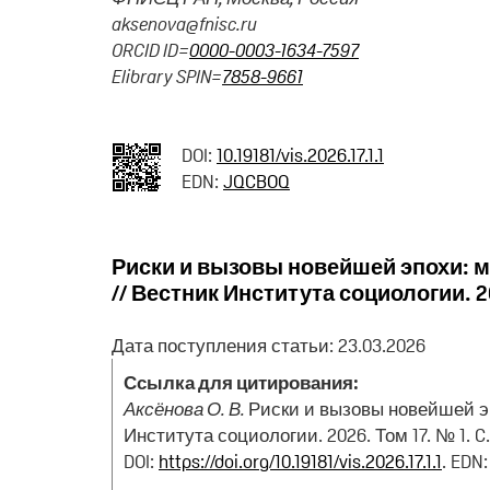
aksenova@fnisc.ru
ORCID ID=
0000-0003-1634-7597
Elibrary SPIN=
7858-9661
DOI:
10.19181/vis.2026.17.1.1
EDN:
JQCBOQ
Риски и вызовы новейшей эпохи: 
// Вестник Института социологии. 202
Дата поступления статьи: 23.03.2026
Ссылка для цитирования:
Аксёнова О. В.
Риски и вызовы новейшей э
Института социологии. 2026. Том 17. № 1. C. 
DOI:
https://doi.org/10.19181/vis.2026.17.1.1
. EDN