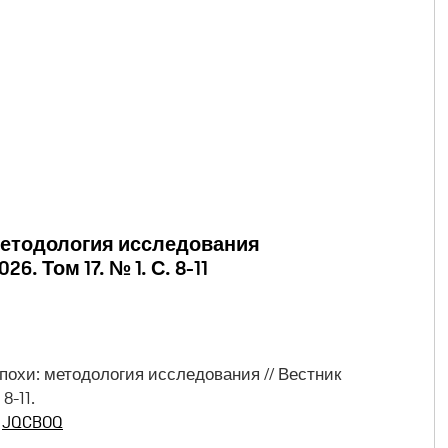
методология исследования
6. Том 17. № 1. С. 8-11
похи: методология исследования // Вестник
8-11.
:
JQCBOQ