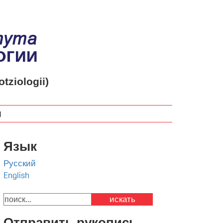
otziologii)
м
Язык
Русский
English
искать
Отправить рукопись