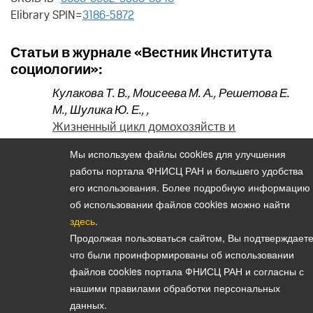
Elibrary SPIN=
3186-5872
Статьи в журнале «Вестник Института
социологии»:
Кулакова Т. В.
,
Моисеева М. А.
,
Решетова Е.
М.
,
Шулика Ю. Е.
,
,
Жизненный цикл домохозяйств и
поколенческие различия как факторы
Мы используем файлы cookies для улучшения
владения личным автомобилем (2025. Том 16.
работы портала ФНИСЦ РАН и большего удобства
№ 49)
его использования. Более подробную информацию
об использовании файлов cookies можно найти
здесь
.
Продолжая пользоваться сайтом, Вы подтверждаете
Политика конфиденциальности персональных данных
что были проинформированы об использовании
© 2026, Вестник Института социологии
файлов cookies портала ФНИСЦ РАН и согласны с
E-mail:
vestnik@isras.ru
нашими правилами обработки персональных
данных.