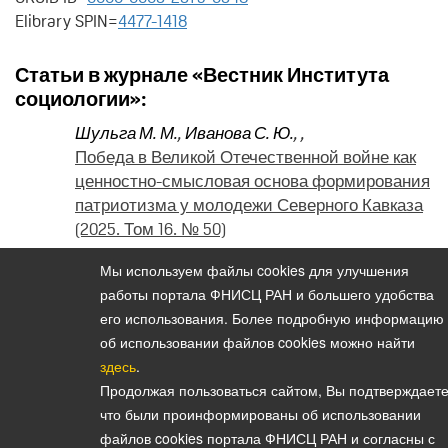
Elibrary SPIN=
4477-1418
Статьи в журнале «Вестник Института
социологии»:
Шульга М. М.
,
Иванова С. Ю.
,
,
Победа в Великой Отечественной войне как
ценностно-смысловая основа формирования
патриотизма у молодежи Северного Кавказа
(2025. Том 16. № 50)
Авксентьев В. А.
,
Иванова С. Ю.
,
Шульга М.
Мы используем файлы cookies для улучшения
М.
,
,
работы портала ФНИСЦ РАН и большего удобства
Репрезентации этнополитической ситуации
его использования. Более подробную информацию
на Северном Кавказе в медиа пространстве
об использовании файлов cookies можно найти
региона (2024. Том 15. № 43)
здесь
.
Продолжая пользоваться сайтом, Вы подтверждаете
что были проинформированы об использовании
файлов cookies портала ФНИСЦ РАН и согласны с