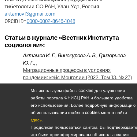
тибетологии СО РАН, Улан-Удэ, Россия
aktamov13@gmail.com
ORCID ID=
0000-0002-8646-1048
Статьи в журнале «Вестник Института
социологии»:
Актамов И. Г.
,
Винокурова А. В.
,
Григорьева
Ю. Г.
,
,
Миграционные процессы в условиях
пандемии: кейс Монголии (2022. Том 13. № 27)
Актамов И. Г.
,
,
Мы используем файлы cookies для улучшения
Горнорудная промышленность
работы портала ФНИСЦ РАН и большего удобства
трансграничных регионов России и
его использования. Более подробную информацию
Монголии: социально-экологический аспект
об использовании файлов cookies можно найти
(№ 18 2016)
здесь
.
Продолжая пользоваться сайтом, Вы подтверждаете
что были проинформированы об использовании