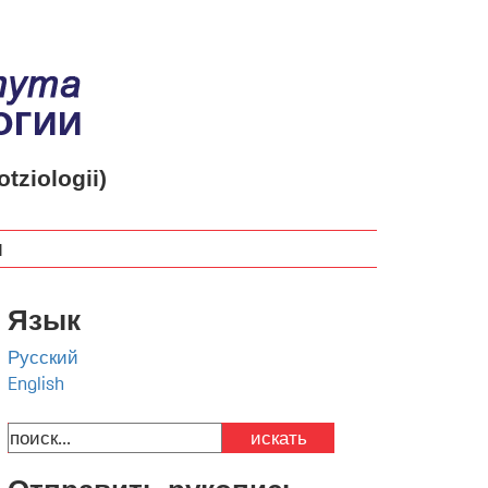
otziologii)
м
Язык
Русский
English
искать