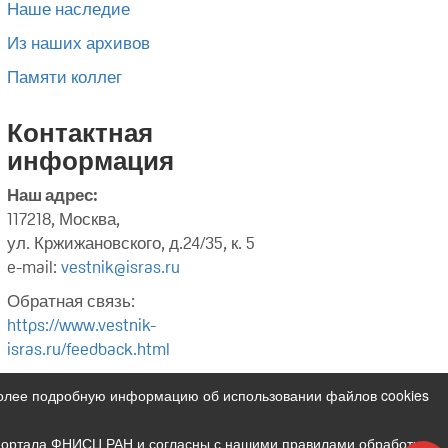
Наше наследие
Из наших архивов
Памяти коллег
Контактная
информация
Наш адрес:
117218, Москва,
ул. Кржижановского, д.24/35, к. 5
e-mail:
vestnik@isras.ru
Обратная связь:
https://www.vestnik-
isras.ru/feedback.html
Более подробную информацию об использовании файлов cookies
 портала ФНИСЦ РАН и согласны с нашими правилами обработки