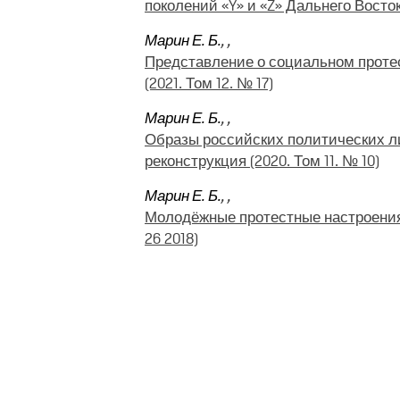
поколений «Y» и «Z» Дальнего Восток
Марин Е. Б.
,
,
Представление о социальном протес
(2021. Том 12. № 17)
Марин Е. Б.
,
,
Образы российских политических л
реконструкция (2020. Том 11. № 10)
Марин Е. Б.
,
,
Молодёжные протестные настроения 
26 2018)