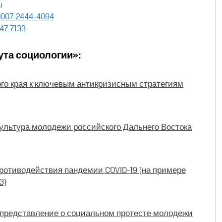
u
007-2444-4094
47-7133
ута социологии»:
о края к ключевым антикризисным стратегиям
культура молодежи российского Дальнего Востока
ротиводействия пандемии COVID-19 (на примере
3)
 представление о социальном протесте молодежи