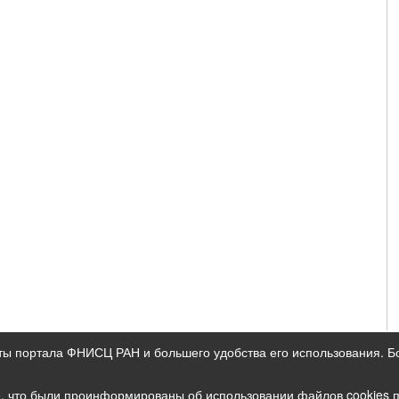
ты портала ФНИСЦ РАН и большего удобства его использования. 
ых данных
е, что были проинформированы об использовании файлов cookies