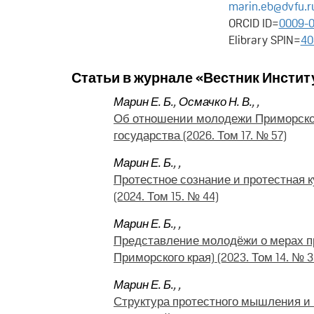
marin.eb@dvfu.r
ORCID ID=
0009-0
Elibrary SPIN=
40
Статьи в журнале «Вестник Инстит
Марин Е. Б.
,
Осмачко Н. В.
,
,
Об отношении молодежи Приморског
государства (2026. Том 17. № 57)
Марин Е. Б.
,
,
Протестное сознание и протестная 
(2024. Том 15. № 44)
Марин Е. Б.
,
,
Представление молодёжи о мерах п
Приморского края) (2023. Том 14. № 3
Марин Е. Б.
,
,
Структура протестного мышления и