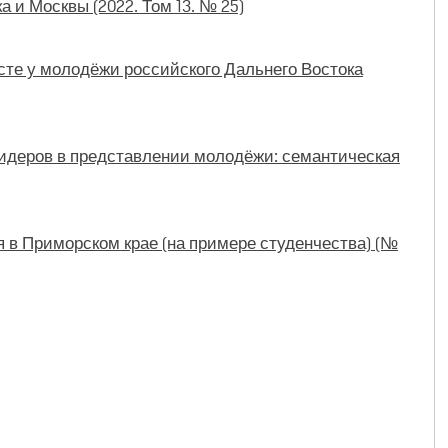
а и Москвы (2022. Том 13. № 25)
те у молодёжи российского Дальнего Востока
идеров в представлении молодёжи: семантическая
в Приморском крае (на примере студенчества) (№