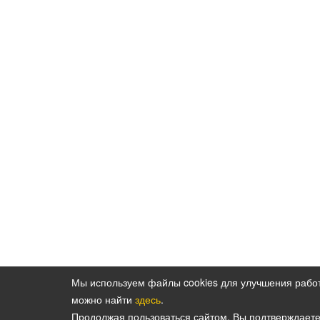
Мы используем файлы cookies для улучшения рабо
можно найти
здесь
.
Политика конфиденциальности персональн
Продолжая пользоваться сайтом, Вы подтверждает