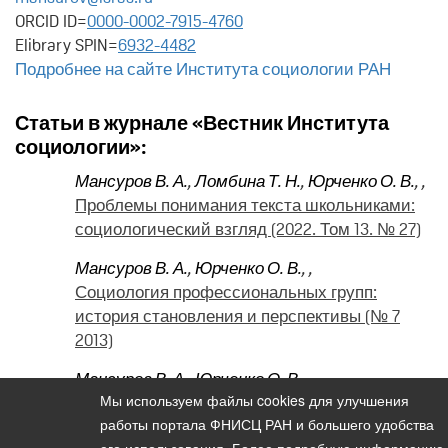
ORCID ID=
0000-0002-7915-4760
Elibrary SPIN=
6932-4482
Подробнее на сайте Института социологии РАН
Статьи в журнале «Вестник Института
социологии»:
Мансуров В. А.
,
Ломбина Т. Н.
,
Юрченко О. В.
,
,
Проблемы понимания текста школьниками:
социологический взгляд (2022. Том 13. № 27)
Мансуров В. А.
,
Юрченко О. В.
,
,
Социология профессиональных групп:
история становления и перспективы (№ 7
2013)
Мансуров В. А.
,
Юрченко О. В.
,
,
Мы используем файлы cookies для улучшения
Профессиональная идеология альтруизма
работы портала ФНИСЦ РАН и большего удобства
российских врачей (№ 1 2010)