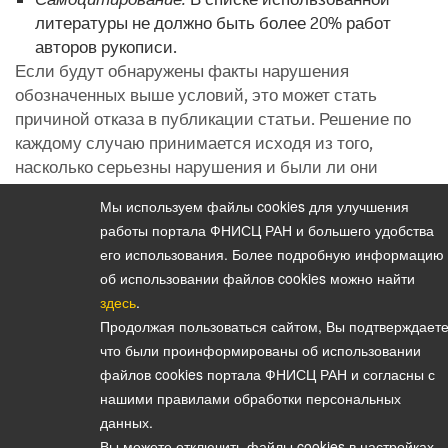
литературы не должно быть более 20% работ
авторов рукописи.
Если будут обнаружены факты нарушения
обозначенных выше условий, это может стать
причиной отказа в публикации статьи. Решение по
каждому случаю принимается исходя из того,
насколько серьезны нарушения и были ли они
преднамеренными. В особых случаях редакция
Мы используем файлы cookies для улучшения
может навсегда отказать автору в сотрудничестве.
работы портала ФНИСЦ РАН и большего удобства
на страницу журнала
его использования. Более подробную информацию
об использовании файлов cookies можно найти
здесь
.
Продолжая пользоваться сайтом, Вы подтверждаете
Политика конфиденциальности персональных данных
что были проинформированы об использовании
© 2026, Вестник Института социологии
файлов cookies портала ФНИСЦ РАН и согласны с
E-mail:
vestnik@isras.ru
нашими правилами обработки персональных
данных.
Вы можете отключить файлы cookies в настройках