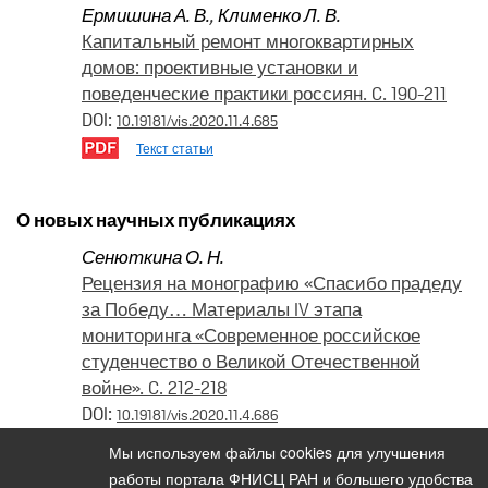
Ермишина А. В.
,
Клименко Л. В.
Капитальный ремонт многоквартирных
домов: проективные установки и
поведенческие практики россиян. C. 190-211
DOI:
10.19181/vis.2020.11.4.685
Текст статьи
О новых научных публикациях
Сенюткина О. Н.
Рецензия на монографию «Спасибо прадеду
за Победу… Материалы IV этапа
мониторинга «Современное российское
студенчество о Великой Отечественной
войне». C. 212-218
DOI:
10.19181/vis.2020.11.4.686
Текст статьи
Мы используем файлы cookies для улучшения
работы портала ФНИСЦ РАН и большего удобства