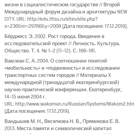
жизни в социалистическом государстве // Второй
Международный форум дизайна и архитектуры NEW
CITY. URL: http://edu.tltsu.ru/sites/site.php?
s=236&m=29766&y=2009 [Дата посещения: 17.12.2019].
Бёрджесс Э. 2002. Рост города. Введение в
исследовательский проект // Личность. Культура.
Общество. Т. 4. № 1–2 (11–12). С. 168–181.
Ваксман С. А. 2004. О соотношении понятий
«мобильность» и «подвижность» в исследовании
транспортных систем городов // Материалы X
международной (тринадцатой екатеринбургской)
научно-практической конференции. Екатеринбург,
14–15 июня 2004 г.
URL: http://www.waksman.ru/Russian/Systems/Waksm2.ht
(Дата посещения: 17.12.2019).
Вандышев М. Н., Веселкова Н. В., Прямикова Е. В.
2013. Места памяти и символический капитал