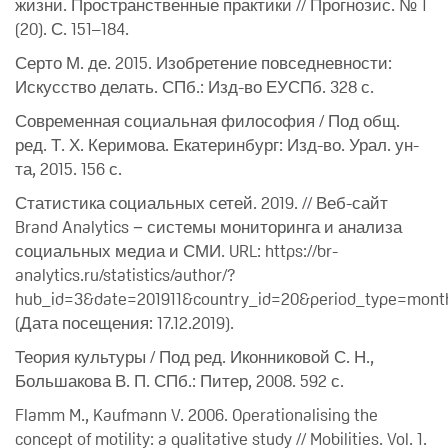
жизни. Пространственные практики // Прогнозис. № 1
(20). С. 151–184.
Серто М. де. 2015. Изобретение повседневности:
Искусство делать. СПб.: Изд-во ЕУСПб. 328 с.
Современная социальная философия / Под общ.
ред. Т. Х. Керимова. Екатеринбург: Изд-во. Урал. ун-
та, 2015. 156 с.
Статистика социальных сетей. 2019. // Веб-сайт
Brand Analytics − системы мониторинга и анализа
социальных медиа и СМИ. URL: https://br-
analytics.ru/statistics/author/?
hub_id=3&date=201911&country_id=20&period_type=mont
(Дата посещения: 17.12.2019).
Теория культуры / Под ред. Иконниковой С. Н.,
Большакова В. П. СПб.: Питер, 2008. 592 с.
Flamm M., Kaufmann V. 2006. Operationalising the
concept of motility: a qualitative study // Mobilities. Vol. 1.