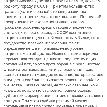
патриотические чувства на любви к семье, близким,
родному городу и СССР. При этом большинство
граждан (хотя и в разной степени) различают
понятия «патриотизм» и «национализм». Последний
воспринимается скорее негативно. В целом
граждане, особенно среди старшего поколения,
считают, что после распада СССР воспитание
патриотических ценностей «пошло на убыль», хотя
государство, президент предпринимают
определённые шаги по повышению уровня
патриотизма в обществе. Именно в такие периоды
перемен, как сегодня, ценности предшествующих
поколений вступают в противоречие с реальностью,
а носителем новых знаний и устремлений чаще
всего становится молодое поколение, которое острее
ощущает и свободнее выражает основные проблемы
общества. Таким образом, не только старшее, но и
младшее поколение становится равноправным
субъектом формирования патриотических установок
социума. При этом глубина различий между
поколениями прямо пропорциональна динамике и