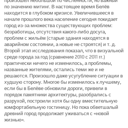
произошёл небольшой по численности, но важный
по значению митинг. В настоящее время Белёв
находится в глубоком кризисе. Увеличившееся в
начале прошлого века население сегодня покидает
город из-за множества существующих проблем:
безработицы, отсутствия какого-либо досуга,
проблем с жильём (старые здания находятся в
аварийном состоянии, а новые не строятся) и т. д.
Второй этап исследования показал, что в визуальной
среде города за год (сравнение 2010 с 2011 гг.)
практически ничего не изменилось, а проблемы,
названные жителями, остались теми же и не
решаются. Произошло даже усугубление ситуации в
худшую сторону. Многое бы изменилось к лучшему,
если бы в Белёве обновили дороги, привели в
порядок памятники архитектуры, разобрались с
разрухой, построили хотя бы одну вместительную
комфортабельную гостиницу. Но пока обветшалый
древний город продолжает уживаться с «новой
жизнью».