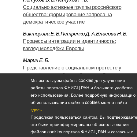
Социально активные группы российского
общества: формирование запроса на
демократическое участие
Викторова Е. В.
Петренко Д. А.
Власова Н. В.
Процессы интеграции и идентичность:
взгляд молодёжи Европы
Марин Е. Б.
Представление о социальном протесте у
молодёжи российского Дальнего Востока
Мы используем файлы cookies для улучшения
Гневашева В. А.
Ильдарханова Ч. И.
работы портала ФНИСЦ РАН и большего удобства
Типовые социально-экономические
его использования. Более подробную информацию
поведенческие ориентации женщин на
об использовании файлов cookies можно найти
республиканском рынке труда Татарстана
здесь
.
Продолжая пользоваться сайтом, Вы подтверждаете
что были проинформированы об использовании
файлов cookies портала ФНИСЦ РАН и согласны с
Политика конфиденциальности персональных данных