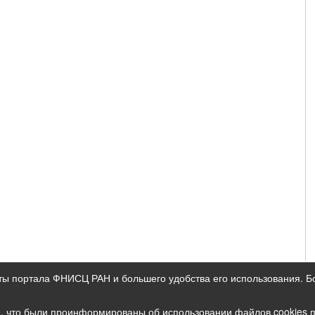
ты портала ФНИСЦ РАН и большего удобства его использования. 
ых данных
е, что были проинформированы об использовании файлов cookies