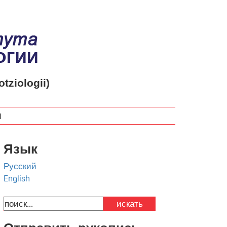
otziologii)
м
Язык
Русский
English
искать