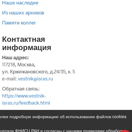
Наше наследие
Из наших архивов
Памяти коллег
Контактная
информация
Наш адрес:
117218, Москва,
ул. Кржижановского, д.24/35, к. 5
e-mail:
vestnik@isras.ru
Обратная связь:
https://www.vestnik-
isras.ru/feedback.html
Более подробную информацию об использовании файлов cookies
 портала ФНИСЦ РАН и согласны с нашими правилами обработки