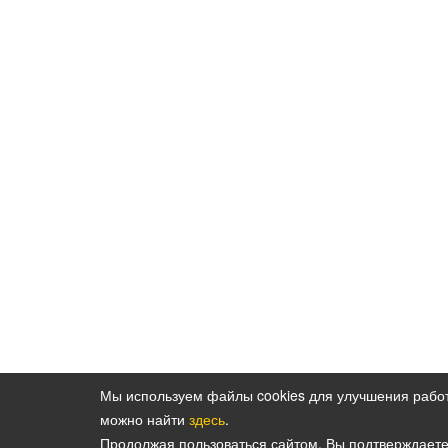
Мы используем файлы cookies для улучшения рабо
можно найти
здесь
.
Политика конфиденциальности персональн
Продолжая пользоваться сайтом, Вы подтверждает