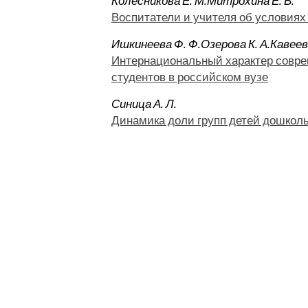
Колесникова Е. М.
Митрохина Е. В.
Воспитатели и учителя об условиях
Ишкинеева Ф. Ф.
Озерова К. А.
Кавеева
Интернациональный характер совре
студентов в российском вузе
Синица А. Л.
Динамика доли групп детей дошколь