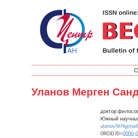
ISSN online
Bulletin of 
О
Уланов Мерген Сан
доктор философ
Южный научный
ulanov1974@mail
ORCID ID=
0000-0