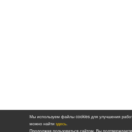
Мы используем файлы cookies для улучшения рабо
можно найти
здесь
.
Политика конфиденциальности персональн
Продолжая пользоваться сайтом, Вы подтверждает