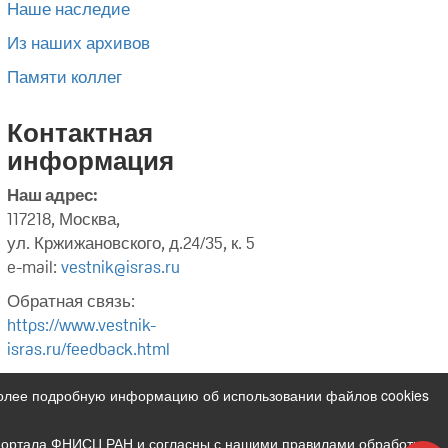
Наше наследие
Из наших архивов
Памяти коллег
Контактная
информация
Наш адрес:
117218, Москва,
ул. Кржижановского, д.24/35, к. 5
e-mail:
vestnik@isras.ru
Обратная связь:
https://www.vestnik-
isras.ru/feedback.html
Более подробную информацию об использовании файлов cookies
 портала ФНИСЦ РАН и согласны с нашими правилами обработки