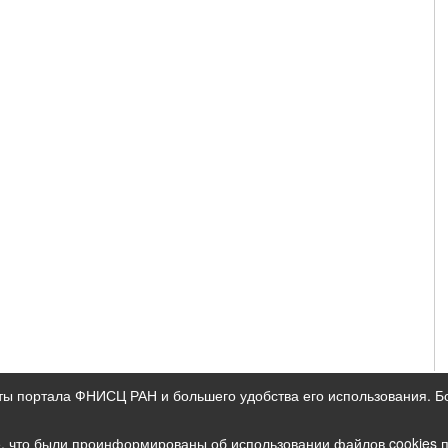
ты портала ФНИСЦ РАН и большего удобства его использования. 
ых данных
е, что были проинформированы об использовании файлов cookies