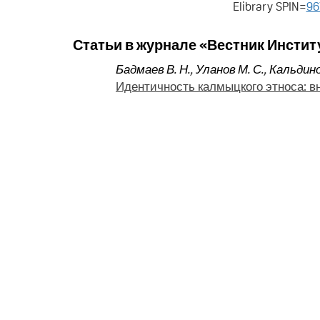
Elibrary SPIN=
96
Статьи в журнале «Вестник Инстит
Бадмаев В. Н.
,
Уланов М. С.
,
Кальдино
Идентичность калмыцкого этноса: вн