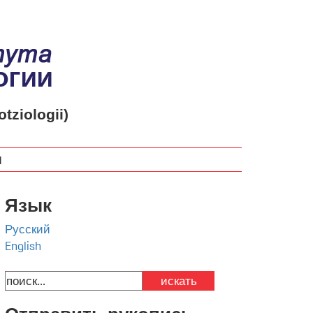
otziologii)
м
Язык
Русский
English
искать