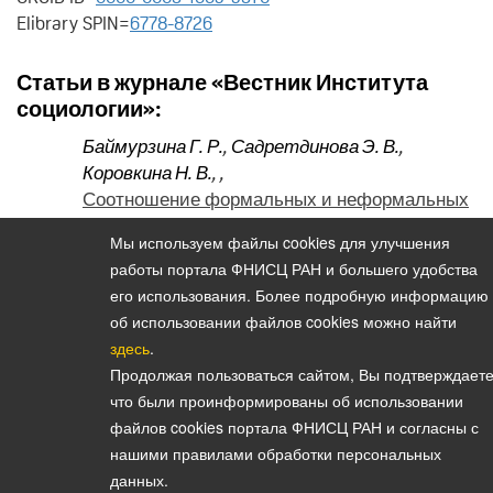
Elibrary SPIN=
6778-8726
Статьи в журнале «Вестник Института
социологии»:
Баймурзина Г. Р.
,
Садретдинова Э. В.
,
Коровкина Н. В.
,
,
Соотношение формальных и неформальных
практик платформенной занятости в России
Мы используем файлы cookies для улучшения
(на примере Профи.ру) (2026. Том 17. № 58)
работы портала ФНИСЦ РАН и большего удобства
его использования. Более подробную информацию
об использовании файлов cookies можно найти
здесь
.
Политика конфиденциальности персональных данных
Продолжая пользоваться сайтом, Вы подтверждаете
© 2026, Вестник Института социологии
что были проинформированы об использовании
E-mail:
vestnik@isras.ru
файлов cookies портала ФНИСЦ РАН и согласны с
нашими правилами обработки персональных
данных.