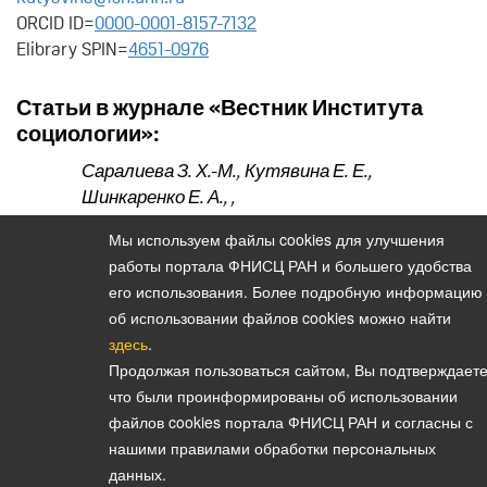
ORCID ID=
0000-0001-8157-7132
Elibrary SPIN=
4651-0976
Статьи в журнале «Вестник Института
социологии»:
Саралиева З. Х.-М.
,
Кутявина Е. Е.
,
Шинкаренко Е. А.
,
,
Пространство школьных мероприятий в
Мы используем файлы cookies для улучшения
Нижнем Новгороде, посвященных 80-летию
работы портала ФНИСЦ РАН и большего удобства
Победы в Великой Отечественной войне
его использования. Более подробную информацию
(2025. Том 16. № 51)
об использовании файлов cookies можно найти
здесь
.
Продолжая пользоваться сайтом, Вы подтверждаете
что были проинформированы об использовании
Политика конфиденциальности персональных данных
файлов cookies портала ФНИСЦ РАН и согласны с
© 2026, Вестник Института социологии
нашими правилами обработки персональных
E-mail:
vestnik@isras.ru
данных.