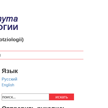
otziologii)
м
Язык
Русский
English
искать