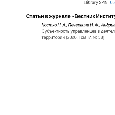
Elibrary SPIN=
65
Статьи в журнале «Вестник Инстит
Костко Н. А.
,
Печеркина И. Ф.
,
Андриа
Субъектность управленцев в деятел
территории (2026. Том 17. № 58)