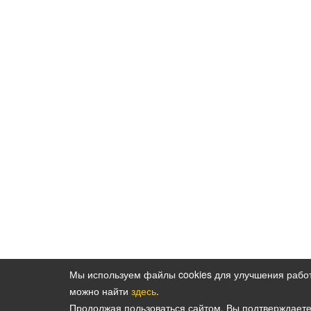
Мы используем файлы cookies для улучшения рабо
можно найти
здесь
.
Политика конфиденциальности персональн
Продолжая пользоваться сайтом, Вы подтверждает