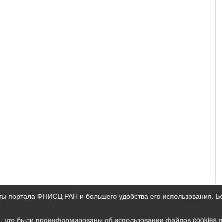
ты портала ФНИСЦ РАН и большего удобства его использования. 
ых данных
е, что были проинформированы об использовании файлов cookies