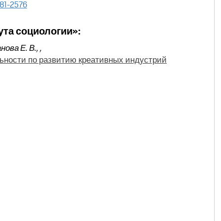
81-2576
ута социологии»:
нова Е. В.
,
,
ьности по развитию креативных индустрий