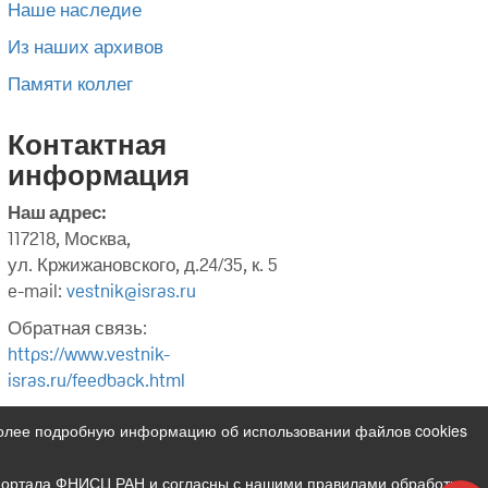
Наше наследие
Из наших архивов
Памяти коллег
Контактная
информация
Наш адрес:
117218, Москва,
ул. Кржижановского, д.24/35, к. 5
e-mail:
vestnik@isras.ru
Обратная связь:
https://www.vestnik-
isras.ru/feedback.html
Более подробную информацию об использовании файлов cookies
 портала ФНИСЦ РАН и согласны с нашими правилами обработки