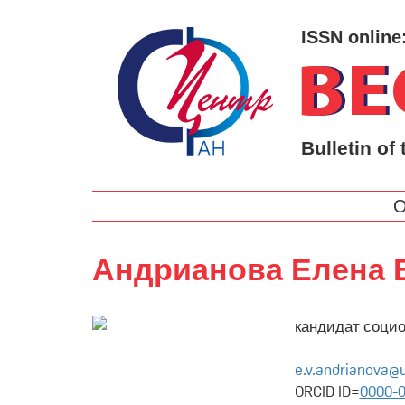
ISSN online
Bulletin of 
О
Андрианова Елена
кандидат социо
e.v.andrianova@
ORCID ID=
0000-0