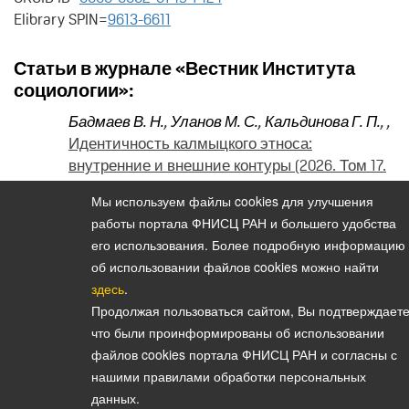
Elibrary SPIN=
9613-6611
Статьи в журнале «Вестник Института
социологии»:
Бадмаев В. Н.
,
Уланов М. С.
,
Кальдинова Г. П.
,
,
Идентичность калмыцкого этноса:
внутренние и внешние контуры (2026. Том 17.
№ 58)
Мы используем файлы cookies для улучшения
работы портала ФНИСЦ РАН и большего удобства
его использования. Более подробную информацию
об использовании файлов cookies можно найти
Политика конфиденциальности персональных данных
здесь
.
© 2026, Вестник Института социологии
Продолжая пользоваться сайтом, Вы подтверждаете
E-mail:
vestnik@isras.ru
что были проинформированы об использовании
файлов cookies портала ФНИСЦ РАН и согласны с
нашими правилами обработки персональных
данных.