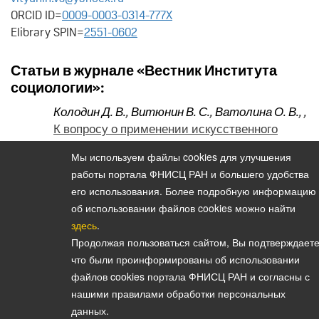
ORCID ID=
0009-0003-0314-777X
Elibrary SPIN=
2551-0602
Статьи в журнале «Вестник Института
социологии»:
Колодин Д. В.
,
Витюнин В. С.
,
Ватолина О. В.
,
,
К вопросу о применении искусственного
интеллекта для анализа и интерпретации
Мы используем файлы cookies для улучшения
данных социологических исследований
работы портала ФНИСЦ РАН и большего удобства
(2026. Том 17. № 58)
его использования. Более подробную информацию
об использовании файлов cookies можно найти
здесь
.
Продолжая пользоваться сайтом, Вы подтверждаете
Политика конфиденциальности персональных данных
что были проинформированы об использовании
© 2026, Вестник Института социологии
файлов cookies портала ФНИСЦ РАН и согласны с
E-mail:
vestnik@isras.ru
нашими правилами обработки персональных
данных.