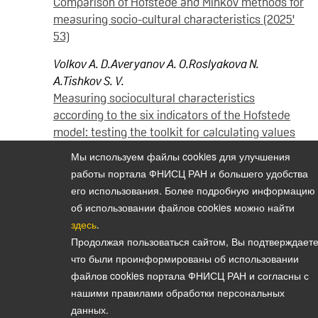
Comparison of Hofstede and Minkov methods for
measuring socio-cultural characteristics (2025'
53)
Volkov A. D.
Averyanov A. O.
Roslyakova N.
A.
Tishkov S. V.
Measuring sociocultural characteristics
according to the six indicators of the Hofstede
model: testing the toolkit for calculating values
at the individual level (2024' 48)
Мы используем файлы cookies для улучшения
работы портала ФНИСЦ РАН и большего удобства
его использования. Более подробную информацию
об использовании файлов cookies можно найти
Политика конфиденциальности персональных данных
здесь
.
© 2026, Bulletin of the Institute of Sociology (Vestnik Instituta
Продолжая пользоваться сайтом, Вы подтверждаете
sotziologii)
что были проинформированы об использовании
E-mail:
vestnik@isras.ru
файлов cookies портала ФНИСЦ РАН и согласны с
нашими правилами обработки персональных
данных.