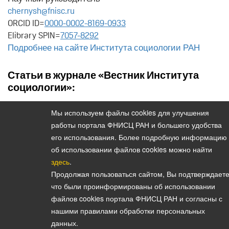
chernysh@fnisc.ru
ORCID ID=
0000-0002-8169-0933
Elibrary SPIN=
7057-8292
Подробнее на сайте Института социологии РАН
Статьи в журнале «Вестник Института
социологии»:
Черныш М. Ф.
,
,
Мы используем файлы cookies для улучшения
О Владимире Васильевиче Петухове:
работы портала ФНИСЦ РАН и большего удобства
личные воспоминания (2022. Том 13. № 26)
его использования. Более подробную информацию
об использовании файлов cookies можно найти
здесь
.
Продолжая пользоваться сайтом, Вы подтверждаете
Политика конфиденциальности персональных данных
что были проинформированы об использовании
© 2026, Вестник Института социологии
файлов cookies портала ФНИСЦ РАН и согласны с
E-mail:
vestnik@isras.ru
нашими правилами обработки персональных
данных.